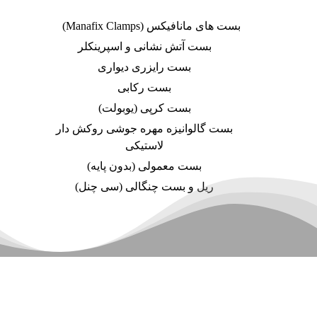
بست های مانافیکس (Manafix Clamps)
بست آتش نشانی و اسپرینکلر
بست رایزری دیواری
بست رکابی
بست کرپی (یوبولت)
بست گالوانیزه مهره جوشی روکش دار
لاستیکی
بست معمولی (بدون پایه)
ریل و بست چنگالی (سی چنل)