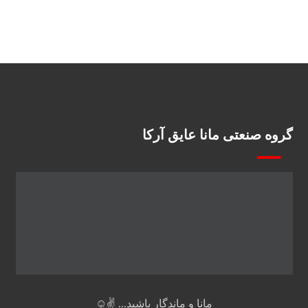
گروه صنعتی مانا عایق آرکا
مانا و ماندگار باشید... ✌️☺️