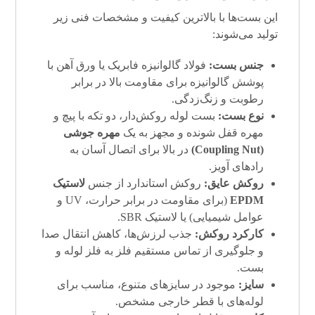
این بست‌ها با بالاترین کیفیت و مشخصات فنی زیر
تولید می‌شوند:
جنس بست:
فولاد گالوانیزه فابریک یا ورق آهن با
پوشش گالوانیزه برای مقاومت بالا در برابر
رطوبت و زنگ‌زدگی.
نوع بست:
بست لوله روکش‌دار، دو تکه با پیچ و
مهره قفل شونده و مجهز به یک
مهره جوشی
(
Coupling Nut
)
در بالا برای اتصال آسان به
رادهای آویز.
روکش عایق:
روکش استاندارد از جنس
لاستیک
EPDM
(برای مقاومت در برابر حرارت، UV و
عوامل شیمیایی) یا لاستیک SBR.
کارکرد روکش:
جذب لرزش‌ها، کاهش انتقال صدا
و جلوگیری از تماس مستقیم فلز به فلز لوله و
بست.
سایز:
موجود در سایزهای متنوع، مناسب برای
لوله‌های با قطر خارجی مشخص.