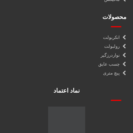
محصولات
انکربولت
رولبولت
نواردرزگیر
چسب عایق
پیچ متری
نماد اعتماد