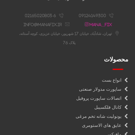
02165020803-6
09124149300
info@manafix.ir
Mana__fix
تهران، شادآباد، خیابان 17 شهریور، خیابان عزیزی، کوچه آستانه،
پلاک 76
محصولات
انواع بست
ساپورت مدولار صنعتی
اتصالات ساپورت پروفیل
کانال فلکسیبل
یونولیت شانه تخم مرغی
عایق های الاستومری
مافیکس