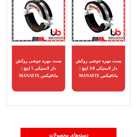
بست مهره جوشی روکش
بست مهره جوشی روکش
دار لاستیکی 3/8 اینچ |
دار لاستیکی 5 اینچ |
مانافیکس MANAFIX
مانافیکس MANAFIX
دسته‌های محصولات