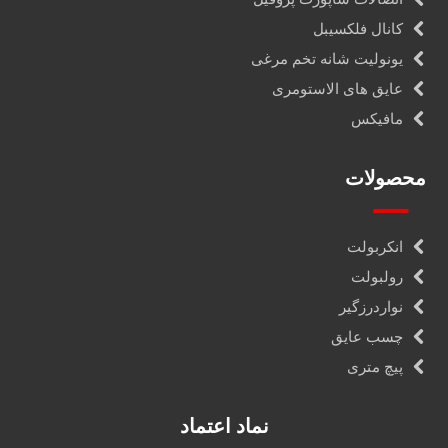
کانال فلکسیبل
یونولیت شانه تخم مرغی
عایق های الاستومری
مافیکس
محصولات
انکربولت
رولبولت
نواردرزگیر
چسب عایق
پیچ متری
نماد اعتماد