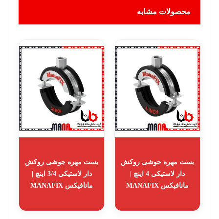
محصولات مشابه
بست مهره جوشی روکش
بست مهره جوشی روکش
دار لاستیکی 4 اینچ |
دار لاستیکی 3/4 اینچ |
مانافیکس MANAFIX
مانافیکس MANAFIX