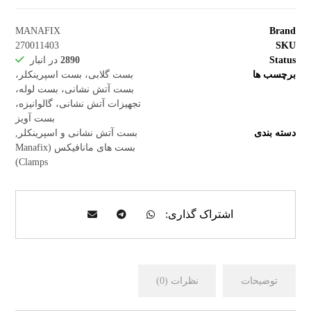
MANAFIX
Brand
270011403
SKU
Status
2890
در انبار
برچسب ها
بست گلابی، بست اسپرینکلر،
بست آتش نشانی، بست لوله،
تجهیزات آتش نشانی، گالوانیزه،
بست آویز
دسته بندی
بست آتش نشانی و اسپرینکلر
,
بست های مانافیکس (Manafix
Clamps)
توضیحات
نظرات (0)