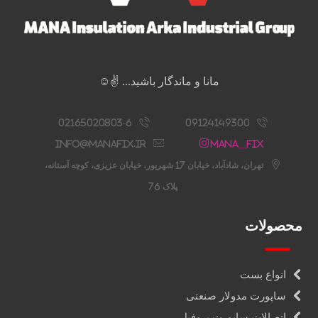
مانا و ماندگار باشید... ✌️☺️
02165020803-6
09124149300
info@manafix.ir
Mana__fix
تهران، شادآباد، خیابان 17 شهریور، خیابان عزیزی، کوچه آستانه،
پلاک 76
محصولات
انواع بست
ساپورت مدولار صنعتی
اتصالات ساپورت پروفیل