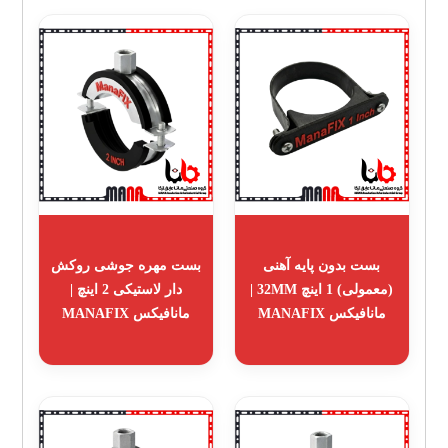
بست بدون پایه آهنی
بست مهره جوشی روکش
(معمولی) 1 اینچ 32MM |
دار لاستیکی 2 اینچ |
مانافیکس MANAFIX
مانافیکس MANAFIX