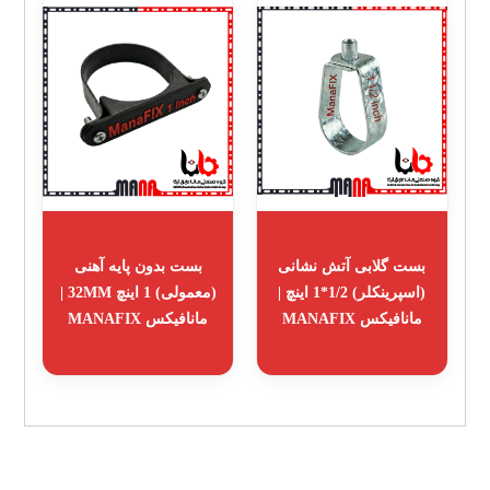
بست گلابی آتش نشانی
بست بدون پایه آهنی
(اسپرینکلر) 1/2*1 اینچ |
(معمولی) 1 اینچ 32MM |
مانافیکس MANAFIX
مانافیکس MANAFIX