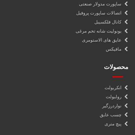
ساپورت مدولار صنعتی
اتصالات ساپورت پروفیل
کانال فلکسیبل
یونولیت شانه تخم مرغی
عایق های الاستومری
مافیکس
محصولات
انکربولت
رولبولت
نواردرزگیر
چسب عایق
پیچ متری