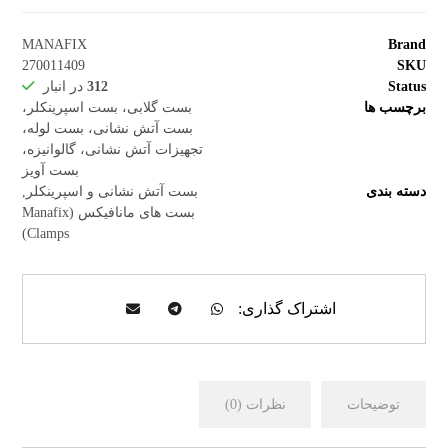
MANAFIX
Brand
270011409
SKU
Status
312
در انبار
برچسب ها
بست گلابی، بست اسپرینکلر،
بست آتش نشانی، بست لوله،
تجهیزات آتش نشانی، گالوانیزه،
بست آویز
دسته بندی
بست آتش نشانی و اسپرینکلر
,
بست های مانافیکس (Manafix
Clamps)
توضیحات
نظرات (0)