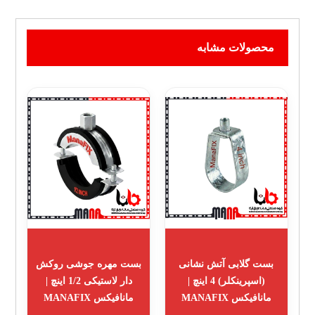
محصولات مشابه
بست گلابی آتش نشانی
بست مهره جوشی روکش
(اسپرینکلر) 4 اینچ |
دار لاستیکی 1/2 اینچ |
مانافیکس MANAFIX
مانافیکس MANAFIX