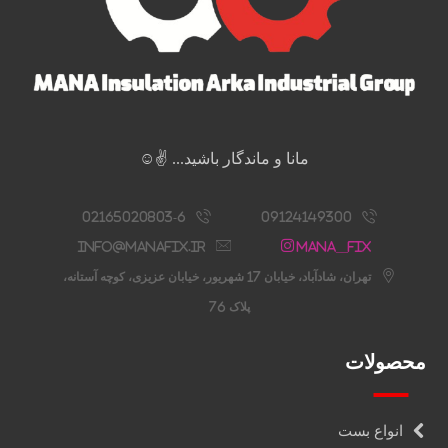
مانا و ماندگار باشید... ✌️☺️
02165020803-6
09124149300
info@manafix.ir
Mana__fix
تهران، شادآباد، خیابان 17 شهریور، خیابان عزیزی، کوچه آستانه،
پلاک 76
محصولات
انواع بست