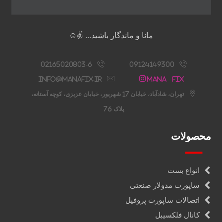
مانا و ماندگار باشید... ✌️☺️
02165020803-6
09124149300
info@manafix.ir
Mana__fix
تهران، شادآباد، خیابان 17 شهریور، خیابان عزیزی، کوچه آستانه،
پلاک 76
محصولات
انواع بست