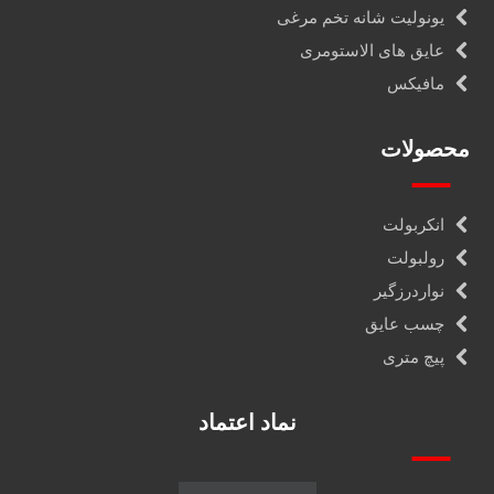
ساپورت مدولار صنعتی
اتصالات ساپورت پروفیل
کانال فلکسیبل
یونولیت شانه تخم مرغی
عایق های الاستومری
مافیکس
محصولات
انکربولت
رولبولت
نواردرزگیر
چسب عایق
پیچ متری