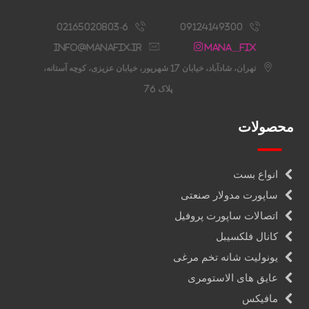
02165020803-6
09124149300
info@manafix.ir
Mana__fix
تهران، شادآباد، خیابان 17 شهریور، خیابان عزیزی، کوچه آستانه،
پلاک 76
محصولات
انواع بست
ساپورت مدولار صنعتی
اتصالات ساپورت پروفیل
کانال فلکسیبل
یونولیت شانه تخم مرغی
عایق های الاستومری
مافیکس