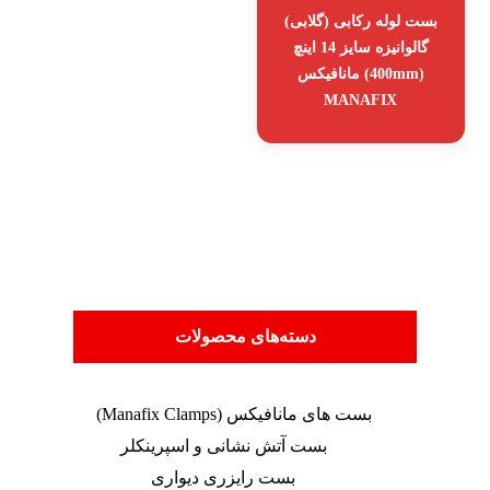
بست لوله رکابی (گلابی)
گالوانیزه سایز 14 اینچ
(400mm) مانافیکس
MANAFIX
دسته‌های محصولات
بست های مانافیکس (Manafix Clamps)
بست آتش نشانی و اسپرینکلر
بست رایزری دیواری