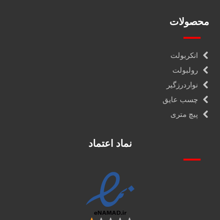
محصولات
انکربولت
رولبولت
نواردرزگیر
چسب عایق
پیچ متری
نماد اعتماد