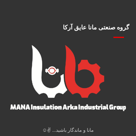
گروه صنعتی مانا عایق آرکا
مانا و ماندگار باشید... ✌️☺️