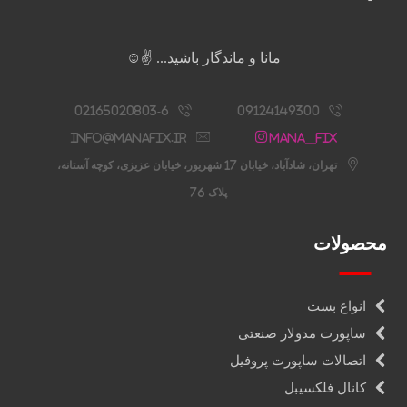
مانا و ماندگار باشید... ✌️☺️
02165020803-6
09124149300
info@manafix.ir
Mana__fix
تهران، شادآباد، خیابان 17 شهریور، خیابان عزیزی، کوچه آستانه،
پلاک 76
محصولات
انواع بست
ساپورت مدولار صنعتی
اتصالات ساپورت پروفیل
کانال فلکسیبل