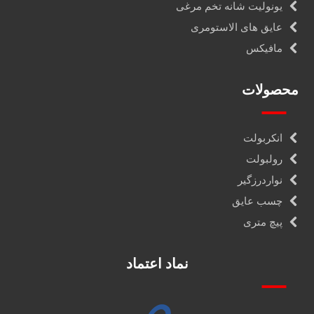
یونولیت شانه تخم مرغی
عایق های الاستومری
مافیکس
محصولات
انکربولت
رولبولت
نواردرزگیر
چسب عایق
پیچ متری
نماد اعتماد