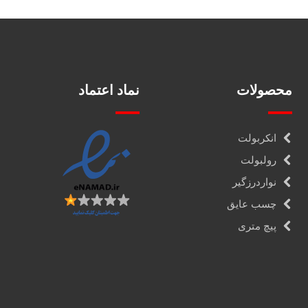
محصولات
نماد اعتماد
انکربولت
رولبولت
نواردرزگیر
چسب عایق
پیچ متری