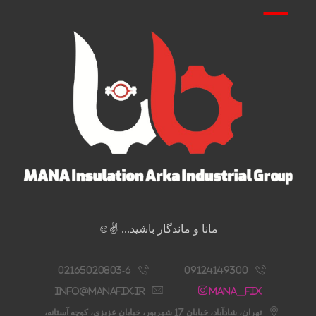
مانا و ماندگار باشید... ✌️☺️
02165020803-6
09124149300
info@manafix.ir
Mana__fix
تهران، شادآباد، خیابان 17 شهریور، خیابان عزیزی، کوچه آستانه،