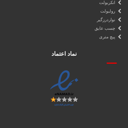
انکربولت
رولبولت
نواردرزگیر
چسب عایق
پیچ متری
نماد اعتماد