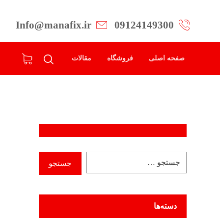
Info@manafix.ir
09124149300
صفحه اصلی
فروشگاه
مقالات
دسته‌ها