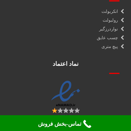
انکربولت
رولبولت
نواردرزگیر
چسب عایق
پیچ متری
نماد اعتماد
تماس-بخش فروش