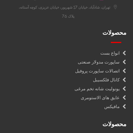
تهران، شادآباد، خیابان 17 شهریور، خیابان عزیزی، کوچه آستانه،
پلاک 76
محصولات
انواع بست
ساپورت مدولار صنعتی
اتصالات ساپورت پروفیل
کانال فلکسیبل
یونولیت شانه تخم مرغی
عایق های الاستومری
مافیکس
محصولات